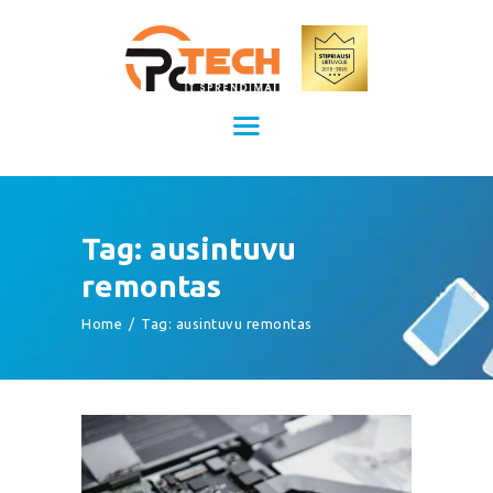
Kompiuterių remontas Kaune
Kompiuterių priežiūra
TITULINIS
KAINOS
PASLAUGOS
APIE MUS
Tag: ausintuvu
KONTAKTAI
remontas
Home
Tag: ausintuvu remontas