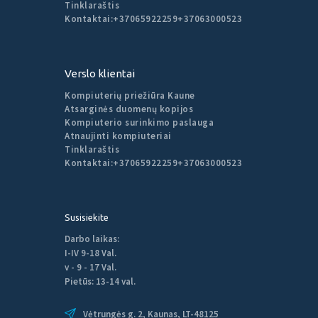
Tinklaraštis
Kontaktai:
+37065922259
+37063000523
Verslo klientai
Kompiuterių priežiūra Kaune
Atsarginės duomenų kopijos
Kompiuterio surinkimo paslauga
Atnaujinti kompiuteriai
Tinklaraštis
Kontaktai:
+37065922259
+37063000523
Susisiekite
Darbo laikas:
I-IV 9-18 Val.
v - 9 - 17 Val.
Pietūs: 13-14 val.
Vėtrungės g. 2, Kaunas, LT-48125