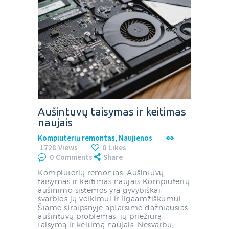
Aušintuvų taisymas ir keitimas
naujais
Kompiuterių remontas
,
Naujienos
1728
Views
0
Likes
0
Comments
Share
Kompiuterių remontas: Aušintuvų
taisymas ir keitimas naujais Kompiuterių
aušinimo sistemos yra gyvybiškai
svarbios jų veikimui ir ilgaamžiškumui.
Šiame straipsnyje aptarsime dažniausias
aušintuvų problemas, jų priežiūrą,
taisymą ir keitimą naujais. Nesvarbu,…