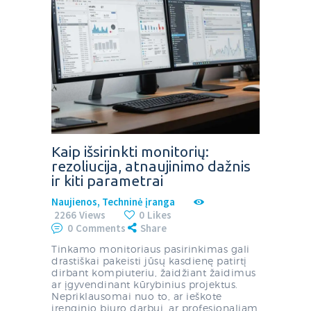
Kaip išsirinkti monitorių:
rezoliucija, atnaujinimo dažnis
ir kiti parametrai
Naujienos
,
Techninė įranga
2266
Views
0
Likes
0
Comments
Share
Tinkamo monitoriaus pasirinkimas gali
drastiškai pakeisti jūsų kasdienę patirtį
dirbant kompiuteriu, žaidžiant žaidimus
ar įgyvendinant kūrybinius projektus.
Nepriklausomai nuo to, ar ieškote
įrenginio biuro darbui, ar profesionaliam