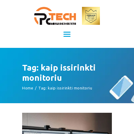
Kompiuterių remontas Kaune
Kompiuterių priežiūra
TITULINIS
KAINOS
PASLAUGOS
APIE MUS
Tag: kaip issirinkti
KONTAKTAI
monitoriu
Home
Tag: kaip issirinkti monitoriu