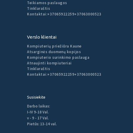
Teikiamos paslaugos
Tinklaraštis
Kontaktai:
+37065922259
+37063000523
Verslo klientai
Kompiuterių priežiūra Kaune
Atsarginės duomenų kopijos
Kompiuterio surinkimo paslauga
Atnaujinti kompiuteriai
Tinklaraštis
Kontaktai:
+37065922259
+37063000523
Susisiekite
Darbo laikas:
I-IV 9-18 Val.
v - 9 - 17 Val.
Pietūs: 13-14 val.