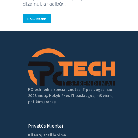
dizainui, ar galbūt…
READ MORE
PCtech teikia specializuotas IT paslaugas nuo
2008 metų. Kokybiškos IT paslaugos, - iš vienų,
patikimų rankų.
Privatūs klientai
Klientų atsiliepimai