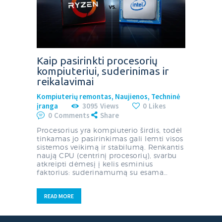
Kaip pasirinkti procesorių
kompiuteriui, suderinimas ir
reikalavimai
Kompiuterių remontas
,
Naujienos
,
Techninė
įranga
3095
Views
0
Likes
0
Comments
Share
Procesorius yra kompiuterio širdis, todėl
tinkamas jo pasirinkimas gali lemti visos
sistemos veikimą ir stabilumą. Renkantis
naują CPU (centrinį procesorių), svarbu
atkreipti dėmesį į kelis esminius
faktorius: suderinamumą su esama…
READ MORE