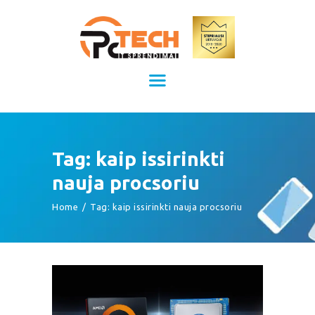
Kompiuterių remontas Kaune
Kompiuterių priežiūra
TITULINIS
KAINOS
PASLAUGOS
APIE MUS
Tag: kaip issirinkti
KONTAKTAI
nauja procsoriu
Home
Tag: kaip issirinkti nauja procsoriu