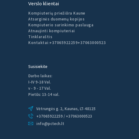
Verslo klientai
Kompiuterių priežiūra Kaune
Atsarginės duomenų kopijos
Kompiuterio surinkimo paslauga
Atnaujinti kompiuteriai
Tinklaraštis
Kontaktai:
+37065922259
+37063000523
Susisiekite
Darbo laikas:
I-IV 9-18 Val.
v - 9 - 17 Val.
Pietūs: 13-14 val.
Vėtrungės g. 2, Kaunas, LT-48125
+37065922259 / +37063000523
info@pctech.lt