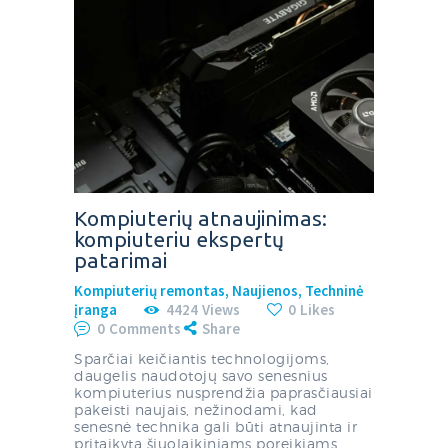
Kompiuterių atnaujinimas:
kompiuteriu ekspertų
patarimai
Kompiuterių remontas
,
Naujienos
,
Techninė
įranga
4424
Views
0
Likes
0
Comments
Share
Sparčiai keičiantis technologijoms,
daugelis naudotojų savo senesnius
kompiuterius nusprendžia paprasčiausiai
pakeisti naujais, nežinodami, kad
senesnė technika gali būti atnaujinta ir
pritaikyta šiuolaikiniams poreikiams.