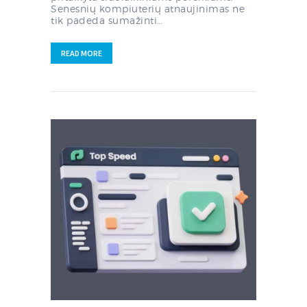
Senesnių kompiuterių atnaujinimas ne
tik padeda sumažinti…
READ MORE