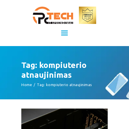
Kompiuterių remontas Kaune
Kompiuterių priežiūra
TITULINIS
KAINOS
PASLAUGOS
APIE MUS
Tag: kompiuterio
KONTAKTAI
atnaujinimas
Home
Tag: kompiuterio atnaujinimas