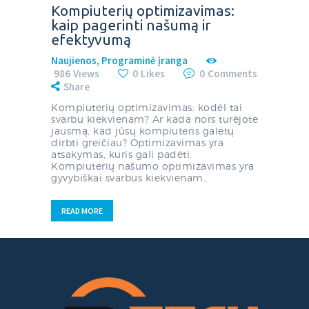
Kompiuterių optimizavimas:
kaip pagerinti našumą ir
efektyvumą
Naujienos
,
Programinė įranga
986
Views
0
Likes
0
Comments
Share
Kompiuterių optimizavimas: kodėl tai
svarbu kiekvienam? Ar kada nors turėjote
jausmą, kad jūsų kompiuteris galėtų
dirbti greičiau? Optimizavimas yra
atsakymas, kuris gali padėti.
Kompiuterių našumo optimizavimas yra
gyvybiškai svarbus kiekvienam…
READ MORE