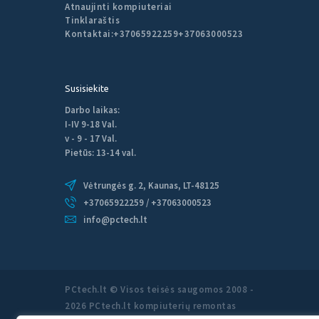
Atnaujinti kompiuteriai
Tinklaraštis
Kontaktai:
+37065922259
+37063000523
Susisiekite
Darbo laikas:
I-IV 9-18 Val.
v - 9 - 17 Val.
Pietūs: 13-14 val.
Vėtrungės g. 2, Kaunas, LT-48125
+37065922259 / +37063000523
info@pctech.lt
PCtech.lt © Visos teisės saugomos 2008 -
2026 PCtech.lt kompiuterių remontas