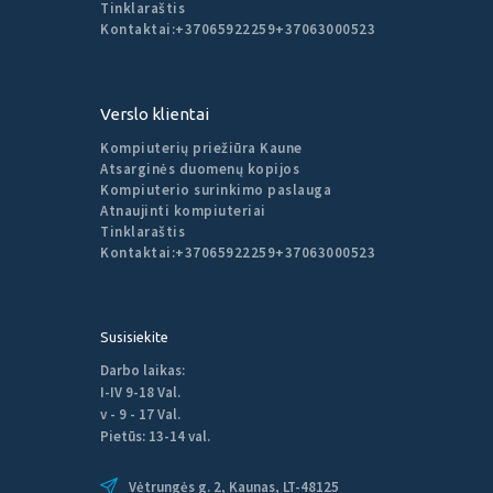
Tinklaraštis
Kontaktai:
+37065922259
+37063000523
Verslo klientai
Kompiuterių priežiūra Kaune
Atsarginės duomenų kopijos
Kompiuterio surinkimo paslauga
Atnaujinti kompiuteriai
Tinklaraštis
Kontaktai:
+37065922259
+37063000523
Susisiekite
Darbo laikas:
I-IV 9-18 Val.
v - 9 - 17 Val.
Pietūs: 13-14 val.
Vėtrungės g. 2, Kaunas, LT-48125