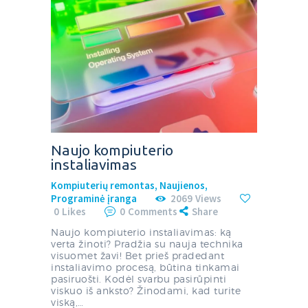
Naujo kompiuterio
instaliavimas
Kompiuterių remontas
,
Naujienos
,
Programinė įranga
2069
Views
0
Likes
0
Comments
Share
Naujo kompiuterio instaliavimas: ką
verta žinoti? Pradžia su nauja technika
visuomet žavi! Bet prieš pradedant
instaliavimo procesą, būtina tinkamai
pasiruošti. Kodėl svarbu pasirūpinti
viskuo iš anksto? Žinodami, kad turite
viską,…