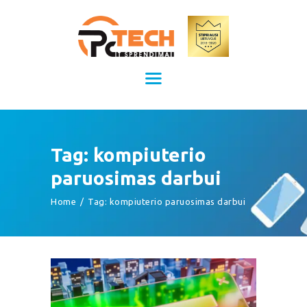
Kompiuterių remontas Kaune
Kompiuterių priežiūra
TITULINIS
KAINOS
PASLAUGOS
APIE MUS
Tag: kompiuterio
KONTAKTAI
paruosimas darbui
Home
Tag: kompiuterio paruosimas darbui