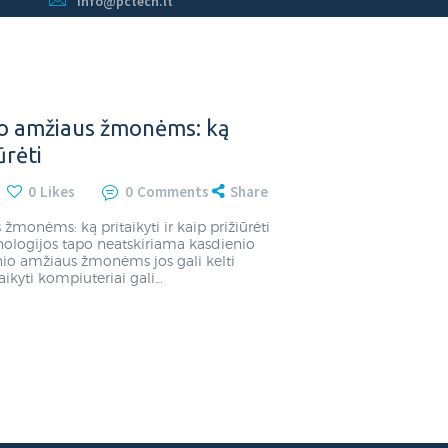
info@pctech.lt
io amžiaus žmonėms: ką
ūrėti
0
Likes
0
Comments
Share
žmonėms: ką pritaikyti ir kaip prižiūrėti
nologijos tapo neatskiriama kasdienio
nio amžiaus žmonėms jos gali kelti
aikyti kompiuteriai gali…