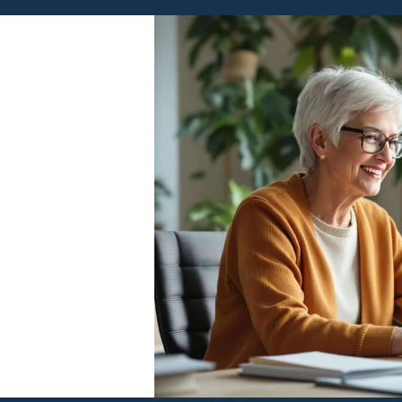
PCtech.lt © Visos teisės saugomos 2008 - 20
Kompiuteriu remontas šilainiuose
it prieziura