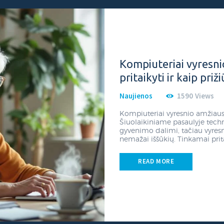
Kompiuteriai vyresn
pritaikyti ir kaip priži
26 PCtech.lt kompiuterių remontas Kaune, priežiūra.
Naujienos
1590
Views
Kompiuteriai vyresnio amžiaus 
Šiuolaikiniame pasaulyje tech
gyvenimo dalimi, tačiau vyres
nemažai iššūkių. Tinkamai prit
READ MORE