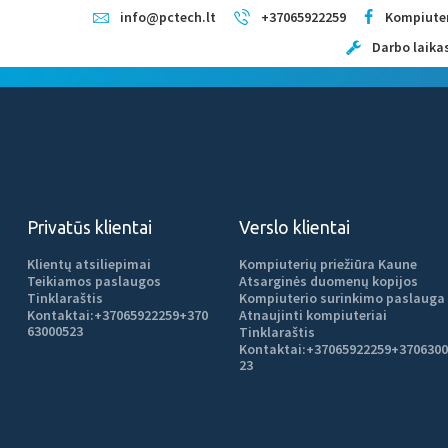
TITULINIS
info@pctech.lt
+37065922259
Kompiuter
Darbo laikas:
Kompiuterių remontas Kaune
KAINOS
Kompiuterių priežiūra
PASLAUGOS
TITULINIS
KAINOS
PASLAUGOS
APIE MUS
APIE MUS
KONTAKTAI
Privatūs klientai
Verslo klientai
eris pensinink
Klientų atsiliepimai
Kompiuterių priežiūra Kaune
Teikiamos paslaugos
Atsarginės duomenų kopijos
Tinklaraštis
Kompiuterio surinkimo paslauga
Kontaktai:
+37065922259
+370
Atnaujinti kompiuteriai
63000523
Tinklaraštis
Kontaktai:
+37065922259
+3706300
23