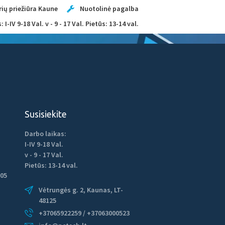
ių priežiūra Kaune
Nuotolinė pagalba
 I-IV 9-18 Val. v - 9 - 17 Val. Pietūs: 13-14 val.
TINKLARAŠTIS
KONTAKTAI
Susisiekite
Darbo laikas:
I-IV 9-18 Val.
v - 9 - 17 Val.
Pietūs: 13-14 val.
05
Vėtrungės g. 2, Kaunas, LT-
48125
+37065922259 / +37063000523