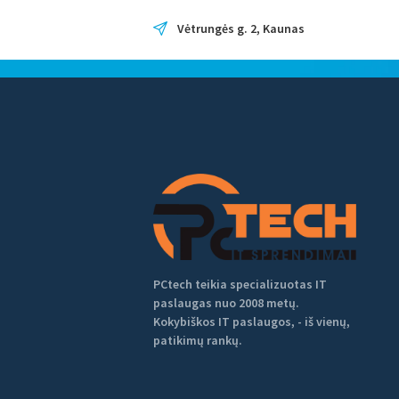
Vėtrungės g. 2, Kaunas
Tag: kompiut
Home
Tag: kompiuteris pensinink
PCtech teikia specializuotas IT
paslaugas nuo 2008 metų.
Kokybiškos IT paslaugos, - iš vienų,
patikimų rankų.