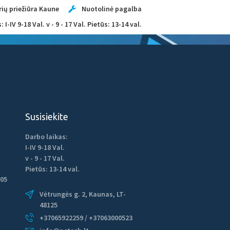
ių priežiūra Kaune
Nuotolinė pagalba
 I-IV 9-18 Val. v - 9 - 17 Val. Pietūs: 13-14 val.
TINKLARAŠTIS
KONTAKTAI
Susisiekite
Darbo laikas:
I-IV 9-18 Val.
v - 9 - 17 Val.
Pietūs: 13-14 val.
05
Vėtrungės g. 2, Kaunas, LT-
48125
+37065922259 / +37063000523