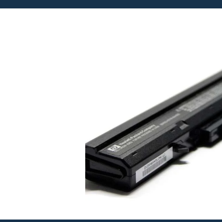
PCtech.lt © Visos teisės saugomos 2008 - 20
Kompiuteriu remontas šilainiuose
it prieziura