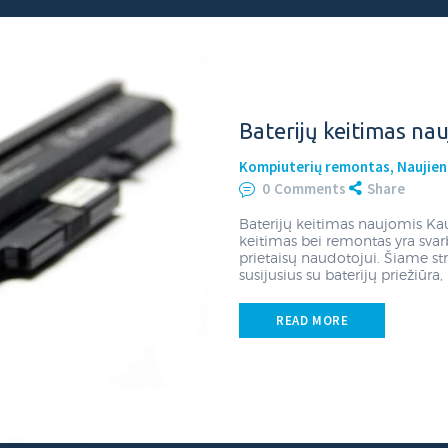
Baterijų keitimas na
26 PCtech.lt kompiuterių remontas Kaune, priežiūra.
Kompiuterių remontas
,
Naujie
0
Comments
Share
Baterijų keitimas naujomis Ka
keitimas bei remontas yra sva
prietaisų naudotojui. Šiame str
susijusius su baterijų priežiūr
READ MORE