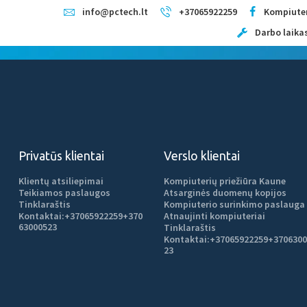
TITULINIS
info@pctech.lt
+37065922259
Kompiuter
Darbo laikas:
Kompiuterių remontas Kaune
KAINOS
Kompiuterių priežiūra
PASLAUGOS
TITULINIS
KAINOS
PASLAUGOS
APIE MUS
APIE MUS
KONTAKTAI
Privatūs klientai
Verslo klientai
teriju keitimas kaune
Klientų atsiliepimai
Kompiuterių priežiūra Kaune
Teikiamos paslaugos
Atsarginės duomenų kopijos
Tinklaraštis
Kompiuterio surinkimo paslauga
Kontaktai:
+37065922259
+370
Atnaujinti kompiuteriai
63000523
Tinklaraštis
Kontaktai:
+37065922259
+3706300
23