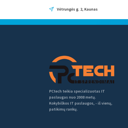
Vėtrungės g. 2, Kaunas
Tag: nauju ba
Home
Tag: nauju bateriju keitimas kaune
PCtech teikia specializuotas IT
paslaugas nuo 2008 metų.
Kokybiškos IT paslaugos, - iš vienų,
patikimų rankų.