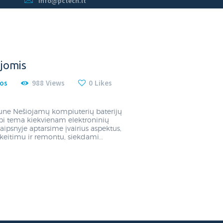
info@pctech.lt
ujomis
nos
988
Views
0
Likes
une Nešiojamų kompiuterių baterijų
rbi tema kiekvienam elektroninių
aipsnyje aptarsime įvairius aspektus,
a, keitimu ir remontu, siekdami…