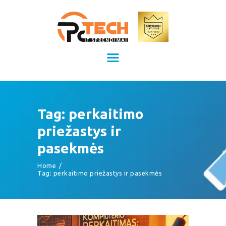
Kompiuterių remontas Kaune
Kompiuterių priežiūra
TITULINIS
KAINOS
PASLAUGOS
APIE MUS
Tag: perkaitimo
KONTAKTAI
priežastys ir
pasekmės
Home
Tag: perkaitimo priežastys ir pasekmės