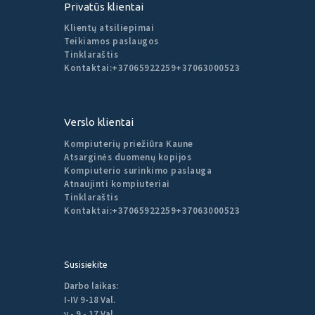
Privatūs klientai
Klientų atsiliepimai
Teikiamos paslaugos
Tinklaraštis
Kontaktai:
+37065922259
+37063000523
Verslo klientai
Kompiuterių priežiūra Kaune
Atsarginės duomenų kopijos
Kompiuterio surinkimo paslauga
Atnaujinti kompiuteriai
Tinklaraštis
Kontaktai:
+37065922259
+37063000523
Susisiekite
Darbo laikas:
I-IV 9-18 Val.
v - 9 - 17 Val.