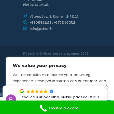
Pietūs: 13-14 val.
Vėtrungės g. 2, Kaunas, LT-48125
+37065922259 / +37063000523
info@pctech.lt
PCtech.lt © Visos teisės saugomos 2008 -
2026 PCtech.lt kompiuterių remontas
We value your privacy
Kaune, priežiūra.
We use cookies to enhance your browsing
experience, serve personalized ads or content, and
Kompiuteriu remontas šilainiuose
analyze our traffic. By clicking "Accept All", you
consent to our use of cookies.
it prieziura
Labai ačiū už pagalbą, puikiai padeda ištikus
bėdai.
Customize
Reject All
Accept All
Rima P.
prieš 2 mėnesių
+37065922259