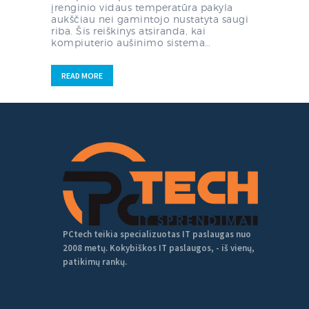
įrenginio vidaus temperatūra pakyla
aukščiau nei gamintojo nustatyta saugi
riba. Šis reiškinys atsiranda, kai
kompiuterio aušinimo sistema…
READ MORE
PCtech teikia specializuotas IT paslaugas nuo
2008 metų. Kokybiškos IT paslaugos, - iš vienų,
patikimų rankų.