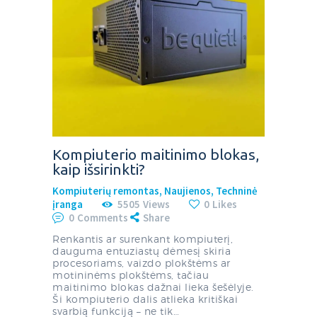
Kompiuterio maitinimo blokas,
kaip išsirinkti?
Kompiuterių remontas
,
Naujienos
,
Techninė
įranga
5505
Views
0
Likes
0
Comments
Share
Renkantis ar surenkant kompiuterį,
dauguma entuziastų dėmesį skiria
procesoriams, vaizdo plokštėms ar
motininėms plokštėms, tačiau
maitinimo blokas dažnai lieka šešėlyje.
Ši kompiuterio dalis atlieka kritiškai
svarbią funkciją – ne tik…