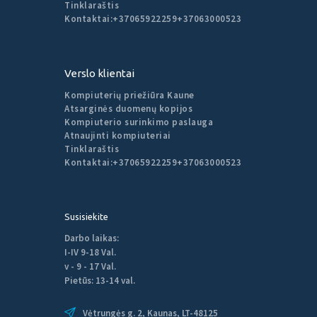
Tinklaraštis
Kontaktai:
+37065922259
+37063000523
Verslo klientai
Kompiuterių priežiūra Kaune
Atsarginės duomenų kopijos
Kompiuterio surinkimo paslauga
Atnaujinti kompiuteriai
Tinklaraštis
Kontaktai:
+37065922259
+37063000523
Susisiekite
Darbo laikas:
I-IV 9-18 Val.
v - 9 - 17 Val.
Pietūs: 13-14 val.
Vėtrungės g. 2, Kaunas, LT-48125