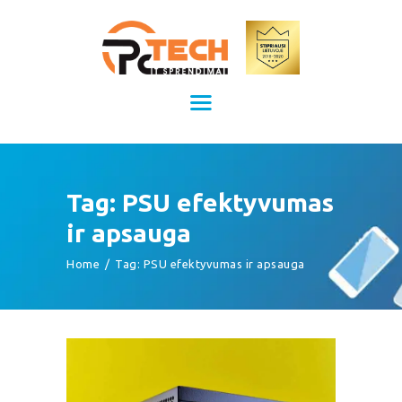
Kompiuterių remontas Kaune
Kompiuterių priežiūra
TITULINIS
KAINOS
PASLAUGOS
APIE MUS
Tag: PSU efektyvumas
KONTAKTAI
ir apsauga
Home
Tag: PSU efektyvumas ir apsauga