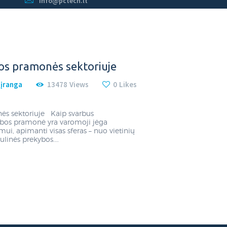
info@pctech.lt
bos pramonės sektoriuje
 įranga
13478
Views
0
Likes
ės sektoriuje Kaip svarbus
mybos pramonė yra varomoji jėga
ui, apimanti visas sferas – nuo vietinių
ulinės prekybos.…