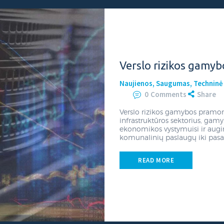
Verslo rizikos gamy
26 PCtech.lt kompiuterių remontas Kaune, priežiūra.
Naujienos
,
Saugumas
,
Techninė
0
Comments
Share
Verslo rizikos gamybos pramon
infrastruktūros sektorius, ga
ekonomikos vystymuisi ir augim
komunalinių paslaugų iki pasa
READ MORE