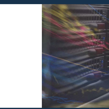
PCtech.lt © Visos teisės saugomos 2008 - 20
Kompiuteriu remontas šilainiuose
it prieziura