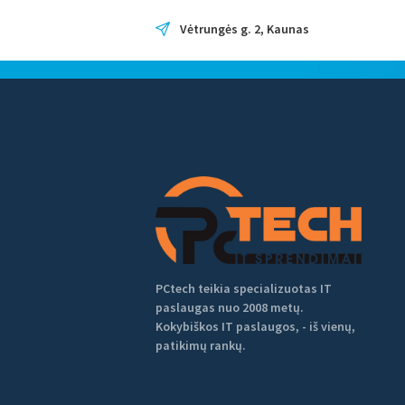
Vėtrungės g. 2, Kaunas
Tag: verslo ri
Home
Tag: verslo rizika
PCtech teikia specializuotas IT
paslaugas nuo 2008 metų.
Kokybiškos IT paslaugos, - iš vienų,
patikimų rankų.