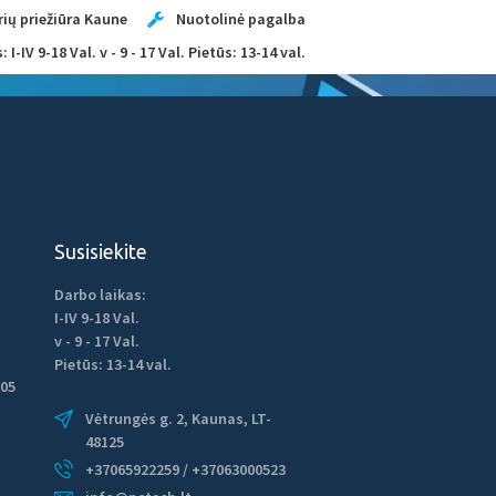
ių priežiūra Kaune
Nuotolinė pagalba
 I-IV 9-18 Val. v - 9 - 17 Val. Pietūs: 13-14 val.
TINKLARAŠTIS
KONTAKTAI
Susisiekite
Darbo laikas:
I-IV 9-18 Val.
v - 9 - 17 Val.
Pietūs: 13-14 val.
05
Vėtrungės g. 2, Kaunas, LT-
48125
+37065922259 / +37063000523