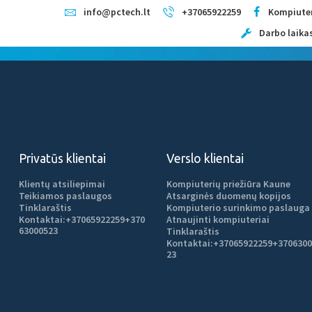
TITULINIS
info@pctech.lt
+37065922259
Kompiuter
Darbo laikas:
Kompiuterių remontas Kaune
KAINOS
Kompiuterių priežiūra
PASLAUGOS
TITULINIS
KAINOS
PASLAUGOS
APIE MUS
APIE MUS
KONTAKTAI
Privatūs klientai
Verslo klientai
zika
Klientų atsiliepimai
Kompiuterių priežiūra Kaune
Teikiamos paslaugos
Atsarginės duomenų kopijos
Tinklaraštis
Kompiuterio surinkimo paslauga
Kontaktai:
+37065922259
+370
Atnaujinti kompiuteriai
63000523
Tinklaraštis
Kontaktai:
+37065922259
+3706300
23