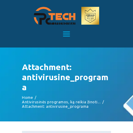
Kompiuterių remontas Kaune
Kompiuterių priežiūra
TITULINIS
KAINOS
PASLAUGOS
APIE MUS
Attachment:
KONTAKTAI
antivirusine_program
a
Home
Antivirusinės programos, ką reikia žinoti...
Attachment: antivirusine_programa