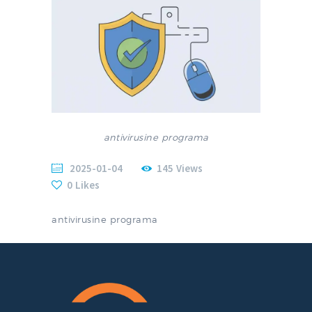
antivirusine programa
2025-01-04
145
Views
0
Likes
antivirusine programa