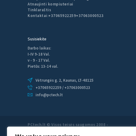
Atnaujinti kompiuteriai
Tinklaraštis
Kontaktai:
+37065922259
+37063000523
Susisiekite
Darbo laikas:
I-IV 9-18 Val.
v - 9 - 17 Val.
Pietūs: 13-14 val.
Vėtrungės g. 2, Kaunas, LT-48125
+37065922259 / +37063000523
info@pctech.lt
PCtech.lt © Visos teisės saugomos 2008 -
2026 PCtech.lt kompiuterių remontas