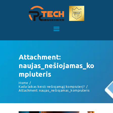
Kompiuterių remontas Kaune
Kompiuterių priežiūra
TITULINIS
KAINOS
PASLAUGOS
APIE MUS
Attachment:
KONTAKTAI
naujas_nešiojamas_ko
mpiuteris
Home
Kada laikas keisti nešiojamąjį kompiuterį?
Attachment: naujas_nešiojamas_kompiuteris