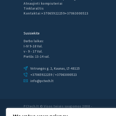
Atnaujinti kompiuteriai
Tinklaraštis
Kontaktai:
+37065922259
+37063000523
Susisiekite
Darbo laikas:
I-IV 9-18 Val.
v - 9 - 17 Val.
Pietūs: 13-14 val.
Vėtrungės g. 2, Kaunas, LT-48125
+37065922259 / +37063000523
info@pctech.lt
PCtech.lt © Visos teisės saugomos 2008 -
2026 PCtech.lt kompiuterių remontas