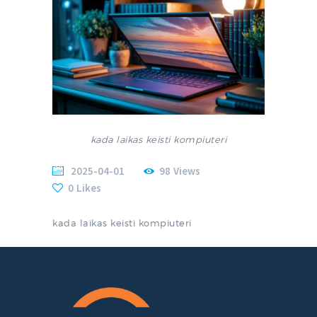
kada laikas keisti kompiuteri
2025-04-01
98
Views
0
Likes
kada laikas keisti kompiuteri