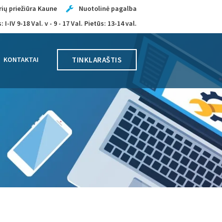
ių priežiūra Kaune
Nuotolinė pagalba
 I-IV 9-18 Val. v - 9 - 17 Val. Pietūs: 13-14 val.
TINKLARAŠTIS
KONTAKTAI