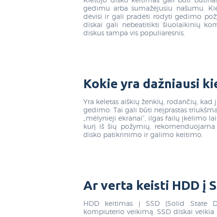
gedimu arba sumažėjusiu našumu. Kietie
dėvisi ir gali pradėti rodyti gedimo po
diskai gali nebeatitikti šiuolaikinių k
diskus tampa vis populiaresnis.
Kokie yra dažniausi k
Yra keletas aiškių ženklų, rodančių, kad j
gedimo. Tai gali būti neįprastas triukšma
„mėlynieji ekranai”, ilgas failų įkėlimo l
kurį iš šių požymių, rekomenduojama ne
disko patikrinimo ir galimo keitimo.
Ar verta keisti HDD į 
HDD keitimas į SSD (Solid State Dri
kompiuterio veikimą. SSD diskai veikia 