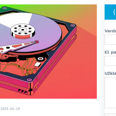
Vard
El. p
Užkl
2025-01-29