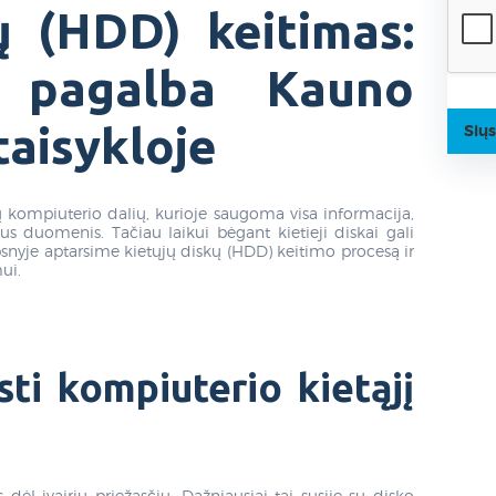
ų (HDD) keitimas:
i pagalba Kauno
taisykloje
Siųs
sų kompiuterio dalių, kurioje saugoma visa informacija,
us duomenis. Tačiau laikui bėgant kietieji diskai gali
ipsnyje aptarsime kietųjų diskų (HDD) keitimo procesą ir
ui.
sti kompiuterio kietąjį
 dėl įvairių priežasčių. Dažniausiai tai susiję su disko