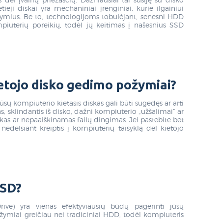
ji diskai yra mechaniniai įrenginiai, kurie ilgainiui
žymius. Be to, technologijoms tobulėjant, senesni HDD
ompiuterių poreikių, todėl jų keitimas į našesnius SSD
ietojo disko gedimo požymiai?
ūsų kompiuterio kietasis diskas gali būti sugedęs ar arti
s, sklindantis iš disko, dažni kompiuterio „užšalimai” ar
aikas ar nepaaiškinamas failų dingimas. Jei pastebite bet
delsiant kreiptis į kompiuterių taisyklą dėl kietojo
SSD?
ve) yra vienas efektyviausių būdų pagerinti jūsų
žymiai greičiau nei tradiciniai HDD, todėl kompiuteris