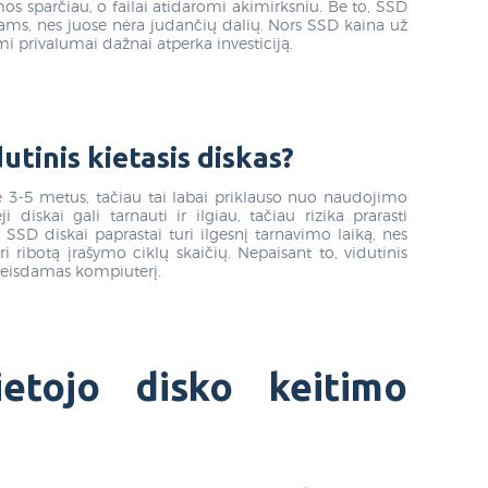
os sparčiau, o failai atidaromi akimirksniu. Be to, SSD
mams, nes juose nėra judančių dalių. Nors SSD kaina už
i privalumai dažnai atperka investiciją.
utinis kietasis diskas?
e 3-5 metus, tačiau tai labai priklauso nuo naudojimo
i diskai gali tarnauti ir ilgiau, tačiau rizika prarasti
SSD diskai paprastai turi ilgesnį tarnavimo laiką, nes
ri ribotą įrašymo ciklų skaičių. Nepaisant to, vidutinis
pakeisdamas kompiuterį.
etojo disko keitimo