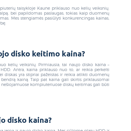
uterių taisykloje Kaune priklauso nuo kelių veiksnių.
talpą, bei papildomas paslaugas, tokias kaip duomenų
imas. Mes stengiamės pasiūlyti konkurencingas kainas,
bę.
ojo disko keitimo kaina?
uo kelių veiksnių. Pirmiausia, tai naujo disko kaina –
HDD. Antra, kaina priklauso nuo to, ar reikia perkelti
i diskas yra stipriai pažeistas ir reikia atlikti duomenų
 bendrą kainą. Taip pat kaina gali skirtis priklausomai
 nešiojamuose kompiuteriuose diskų keitimas gali būti
jo disko kaina?
ną įeina ir naujo disko kaina. Mes siūlome platų HDD ir