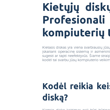
Kietųjų disk
Profesional
kompiuterių 
Kietasis diskas yra viena svarbiausių jū
įskaitant operacinę sistemą ir asmenini
sugesti ar tapti neefektyvūs. Šiame stra
kodėl tai svarbu jūsų kompiuterio veikim
Kodėl reikia kei
diską?
Kietojo disko keitimas gali būti būtinas