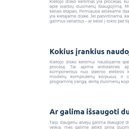
Kietojo disko keitimas yra procesas, ku
apie svarbių duomenų išsaugojimą. Mū
keliais etapais. Pirmiausia atliekame iš
yra kietajame diske. Jei patvirtinama, k
galimus variantus – ar keisti į tokio pat 
Kokius įrankius naudoj
Kietojo disko keitimui naudojame speci
procesą. Tai apima antistatines a
komponentus nuo statinio elektros krūv
modelių kompiuterių korpusus, ir
programinę įrangą, skirtą duomenų kopija
Ar galima išsaugoti du
Taip, daugeliu atvejų galima išsaugoti du
veikia, mes galime atlikti pilną duom