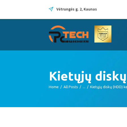
Vėtrungės g. 2, Kaunas
Kietųjų disk
Home
All Posts
...
Kietųjų diskų (HDD) k