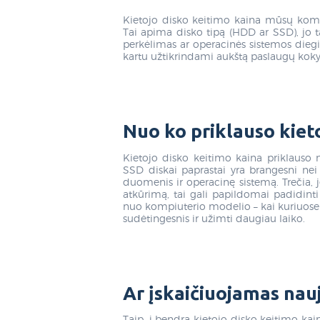
Kietojo disko keitimo kaina mūsų kompi
Tai apima disko tipą (HDD ar SSD), jo 
perkėlimas ar operacinės sistemos dieg
kartu užtikrindami aukštą paslaugų koky
Nuo ko priklauso kiet
Kietojo disko keitimo kaina priklauso n
SSD diskai paprastai yra brangesni nei 
duomenis ir operacinę sistemą. Trečia, je
atkūrimą, tai gali papildomai padidinti
nuo kompiuterio modelio – kai kuriuose
sudėtingesnis ir užimti daugiau laiko.
Ar įskaičiuojamas nau
Taip, į bendrą kietojo disko keitimo kai