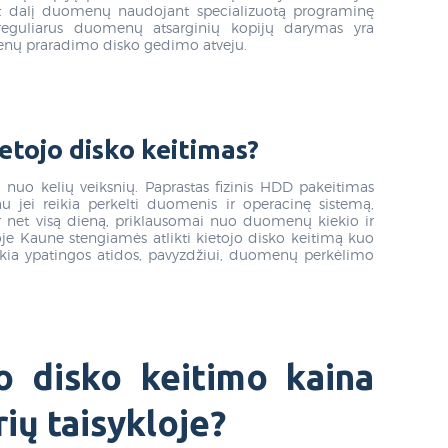
t dalį duomenų naudojant specializuotą programinę
 reguliarus duomenų atsarginių kopijų darymas yra
enų praradimo disko gedimo atveju.
etojo disko keitimas?
 nuo kelių veiksnių. Paprastas fizinis HDD pakeitimas
u jei reikia perkelti duomenis ir operacinę sistemą,
ar net visą dieną, priklausomai nuo duomenų kiekio ir
je Kaune stengiamės atlikti kietojo disko keitimą kuo
ikia ypatingos atidos, pavyzdžiui, duomenų perkėlimo
o disko keitimo kaina
ių taisykloje?