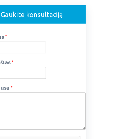
Gaukite konsultaciją
as
*
aštas
*
ausa
*