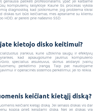
rį geriausia patikėti profesionalams, ypač jei kalbame
sų kompiuterių taisykloje Kaune šis procesas vyksta
samią diagnostiką, kad įsitikintume, jog problema tikrai
ad diskas turi būti keičiamas, mes aptariame su klientu
tipo HDD, ar pereiti prie našesnio SSD.
ate kietojo disko keitimui?
alizuotus įrankius, kurie užtikrina saugų ir efektyvų
pyrankes, kad apsaugotume jautrius kompiuterio
io, specialius atsuktuvus, skirtus atidaryti įvairių
 duomenų perkėlimo įrangą. Taip pat naudojame
vimui ir operacinės sistemos perkėlimui, jei to reikia.
omenis keičiant kietąjį diską?
omenis keičiant kietąjį diską. Jei senasis diskas vis dar
enų kopiją prieš keisdami diską. Net jei diskas yra