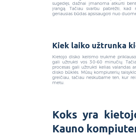
sugedęs, dažnai įmanoma atkurti ben
įrangą. Tačiau svarbu pabrėžti, kad
geriausias būdas apsisaugoti nuo duom
Kiek laiko užtrunka ki
Kietojo disko keitimo trukmė priklauso
gali užtrukti vos 30-60 minučių. Tačia
procesas gali užtrukti kelias valandas 
disko būklės. Mūsų kompiuterių taisyklo
greičiau, tačiau neskubame ten, kur re
metu.
Koks yra kietoj
Kauno kompiuter