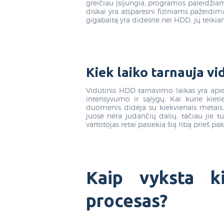
greičiau įsijungia, programos paleidžiam
diskai yra atsparesni fiziniams pažeidi
gigabaitą yra didesnė nei HDD, jų teikiam
Kiek laiko tarnauja vid
Vidutinis HDD tarnavimo laikas yra api
intensyvumo ir sąlygų. Kai kurie kietiej
duomenis didėja su kiekvienais metais. 
juose nėra judančių dalių, tačiau jie tu
vartotojas retai pasiekia šią ribą prieš 
Kaip vyksta ki
procesas?