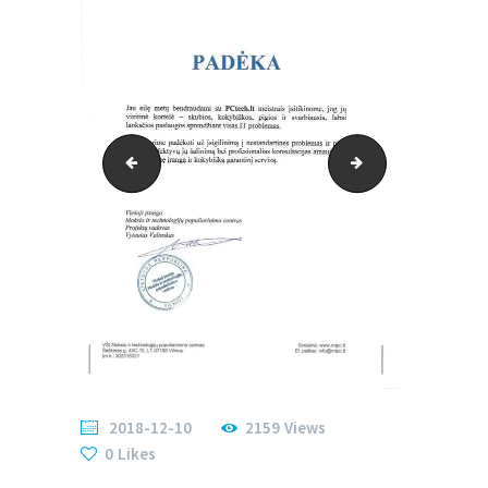
padeka-001
PCtech-padeka
2018-12-10
2159
Views
0
Likes