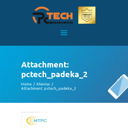
Kompiuterių remontas Kaune
Kompiuterių priežiūra
TITULINIS
KAINOS
PASLAUGOS
APIE MUS
Attachment:
KONTAKTAI
pctech_padeka_2
Home
Klientai
Attachment: pctech_padeka_2