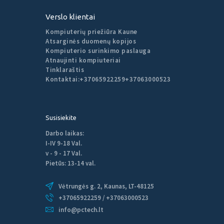
Verslo klientai
Kompiuterių priežiūra Kaune
Atsarginės duomenų kopijos
Kompiuterio surinkimo paslauga
Atnaujinti kompiuteriai
Tinklaraštis
Kontaktai:
+37065922259
+37063000523
Susisiekite
Darbo laikas:
I-IV 9-18 Val.
v - 9 - 17 Val.
Pietūs: 13-14 val.
Vėtrungės g. 2, Kaunas, LT-48125
+37065922259 / +37063000523
info@pctech.lt