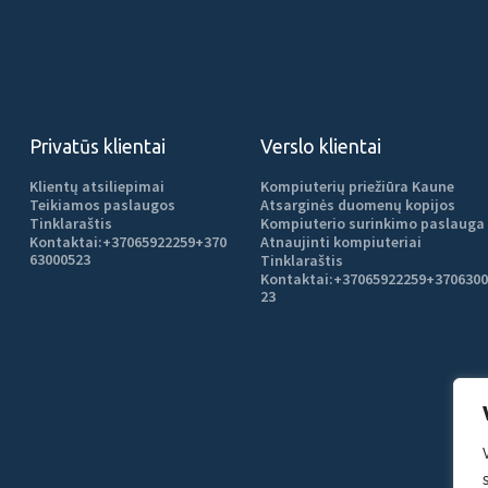
Privatūs klientai
Verslo klientai
Klientų atsiliepimai
Kompiuterių priežiūra Kaune
Teikiamos paslaugos
Atsarginės duomenų kopijos
Tinklaraštis
Kompiuterio surinkimo paslauga
Kontaktai:
+37065922259
+370
Atnaujinti kompiuteriai
63000523
Tinklaraštis
Kontaktai:
+37065922259
+3706300
23