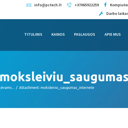
TITULINIS
info@pctech.lt
+37065922259
Kompiuter
Darbo laikas:
Kompiuterių remontas Kaune
KAINOS
Kompiuterių priežiūra
PASLAUGOS
TITULINIS
KAINOS
PASLAUGOS
APIE MUS
APIE MUS
KONTAKTAI
 moksleiviu_saugumas
tėvams...
Attachment: moksleiviu_saugumas_internete