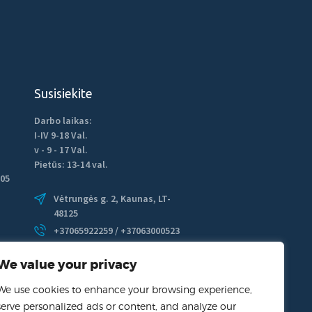
Susisiekite
Darbo laikas:
I-IV 9-18 Val.
v - 9 - 17 Val.
Pietūs: 13-14 val.
05
Vėtrungės g. 2, Kaunas, LT-
48125
+37065922259 / +37063000523
info@pctech.lt
We value your privacy
We use cookies to enhance your browsing experience,
serve personalized ads or content, and analyze our