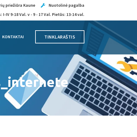
ių priežiūra Kaune
Nuotolinė pagalba
 I-IV 9-18 Val. v - 9 - 17 Val. Pietūs: 13-14 val.
TINKLARAŠTIS
KONTAKTAI
_internete