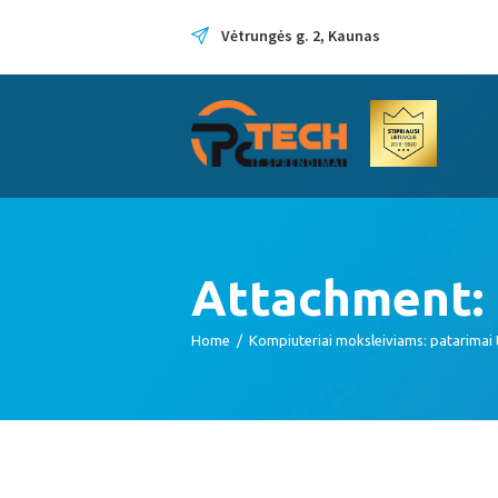
Vėtrungės g. 2, Kaunas
Attachment:
Home
Kompiuteriai moksleiviams: patarimai 