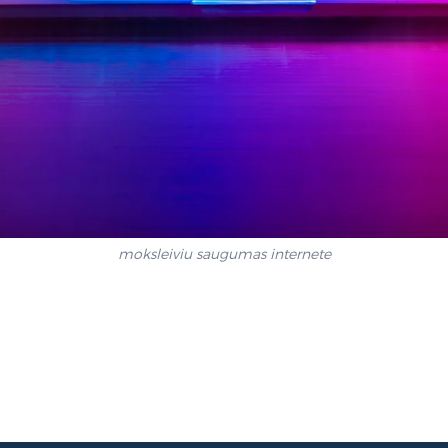
moksleiviu saugumas internete