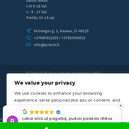
Darbo laikas:
I-IV 9-18 Val.
v - 9 - 17 Val.
Pietūs: 13-14 val.
Vėtrungės g. 2, Kaunas, LT-48125
+37065922259 / +37063000523
info@pctech.lt
PCtech.lt © Visos teisės saugomos 2008 -
2026 PCtech.lt kompiuterių remontas
We value your privacy
Kaune, priežiūra.
We use cookies to enhance your browsing
experience, serve personalized ads or content, and
analyze our traffic. By clicking "Accept All", you
Kompiuteriu remontas šilainiuose
consent to our use of cookies.
Labai ačiū už pagalbą, puikiai padeda ištikus
it prieziura
bėdai.
Customize
Reject All
Accept All