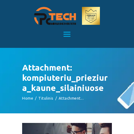
Kompiuterių remontas Kaune
Kompiuterių priežiūra
TITULINIS
KAINOS
PASLAUGOS
APIE MUS
Attachment:
KONTAKTAI
kompiuteriu_prieziur
a_kaune_silainiuose
Home
Titulinis
Attachment...