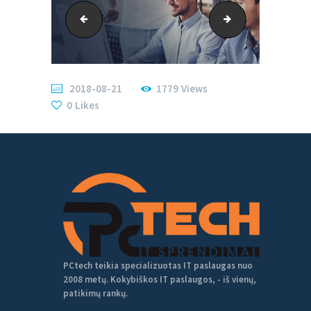
bg-6
pctech_atsiliep
2018-08-21
1779
Views
0
Likes
PCtech teikia specializuotas IT paslaugas nuo
2008 metų. Kokybiškos IT paslaugos, - iš vienų,
patikimų rankų.